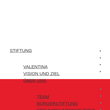
Stiftung Valentina
Kraft für kleine Helden
STIFTUNG
VALENTINA
VISION UND ZIEL
ÜBER UNS
TEAM
BÜRGERSTIFTUNG