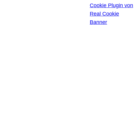
HISTORIE DER
Cookie Plugin von
PRIVATSPHÄRE-
Real Cookie
EINSTELLUNGEN
Banner
EINWILLIGUNGEN
WIDERRUFEN