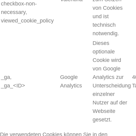
checkbox-non-
von Cookies
necessary,
und ist
viewed_cookie_policy
technisch
notwendig.
Dieses
optionale
Cookie wird
von Google
_ga,
Google
Analytics zur
4
_ga_<ID>
Analytics
Unterscheidung
T
einzelner
Nutzer auf der
Webseite
gesetzt.
Die verwendeten Cookies können Sie in den