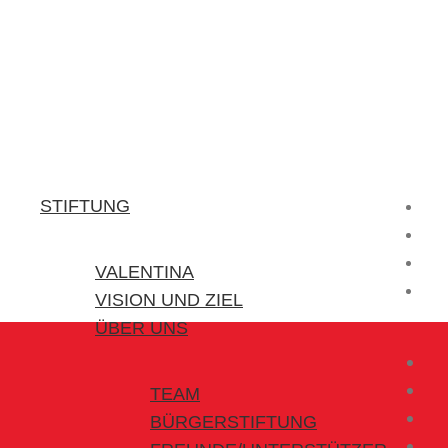
Stiftung Valentina
Kraft für kleine Helden
STIFTUNG
VALENTINA
VISION UND ZIEL
ÜBER UNS
TEAM
BÜRGERSTIFTUNG