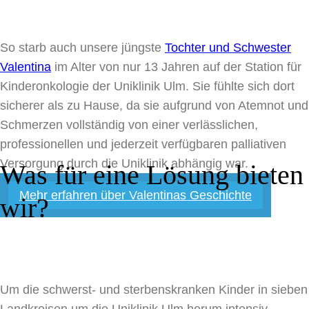
So starb auch unsere jüngste
Tochter und Schwester
Valentina
im Alter von nur 13 Jahren auf der Station für
Kinderonkologie der Uniklinik Ulm. Sie fühlte sich dort
sicherer als zu Hause, da sie aufgrund von Atemnot und
Schmerzen vollständig von einer verlässlichen,
professionellen und jederzeit verfügbaren palliativen
Versorgung durch die Uniklinik abhängig war.
Was für eine Lösung bieten
Mehr erfahren über Valentinas Geschichte
wir?
Um die schwerst- und sterbenskranken Kinder in sieben
Landkreisen um die Uniklinik Ulm herum intensiv-