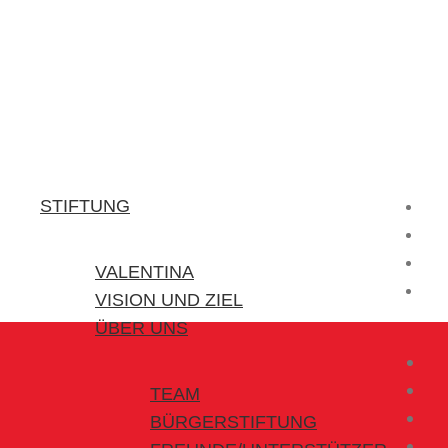
Stiftung Valentina
Kraft für kleine Helden
STIFTUNG
VALENTINA
VISION UND ZIEL
ÜBER UNS
TEAM
BÜRGERSTIFTUNG