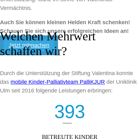
Vermächtnis.
Auch Sie können kleinen Helden Kraft schenken!
Schauen Sie sich unsere erfolgreichen Ideen an!
Welchen Mehrwert
Jetzt mitmachen
schaffen wir?
Durch die Unterstützung der Stiftung Valentina konnte
das
mobile Kinder-Palliativteam PalliKJUR
der Uniklinik
Ulm seit 2016 folgende Leistungen erbringen:
393
BETREUTE KINDER