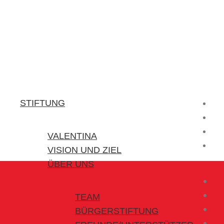
Stiftung Valentina
Kraft für kleine Helden
STIFTUNG
VALENTINA
VISION UND ZIEL
ÜBER UNS
TEAM
BÜRGERSTIFTUNG