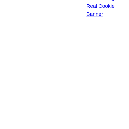
PRIVATSPHÄRE-
Real Cookie
EINSTELLUNGEN
Banner
EINWILLIGUNGEN
WIDERRUFEN