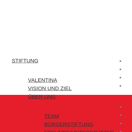
Stiftung Valentina
Kraft für kleine Helden
STIFTUNG
VALENTINA
VISION UND ZIEL
ÜBER UNS
TEAM
BÜRGERSTIFTUNG