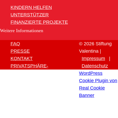
KINDERN HELFEN
UNTERSTÜTZER
FINANZIERTE PROJEKTE
Weitere Informationen
FAQ
© 2026 Stiftung
PRESSE
Valentina |
KONTAKT
Impressum
|
PRIVATSPHÄRE-
Datenschutz
EINSTELLUNGEN ÄNDERN
WordPress
HISTORIE DER
Cookie Plugin von
PRIVATSPHÄRE-
Real Cookie
EINSTELLUNGEN
Banner
EINWILLIGUNGEN
WIDERRUFEN