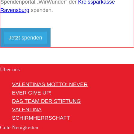
Spendenportal „WirWunder“ der
Kreissparkasse
Ravensburg
spenden.
Jetzt spenden
Über uns
VALENTINAS MOTTO: NEVER
EVER GIVE UP!
DAS TEAM DER STIFTUNG
VALENTINA
SCHIRMHERRSCHAFT
Gute Neuigkeiten