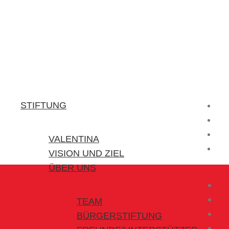
Stiftung Valentina
Kraft für kleine Helden
STIFTUNG
VALENTINA
VISION UND ZIEL
ÜBER UNS
TEAM
BÜRGERSTIFTUNG