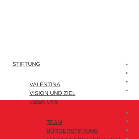
Stiftung Valentina
Kraft für kleine Helden
STIFTUNG
VALENTINA
VISION UND ZIEL
ÜBER UNS
TEAM
BÜRGERSTIFTUNG