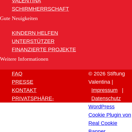
VALENTINA
SCHIRMHERRSCHAFT
Gute Neuigkeiten
KINDERN HELFEN
UNTERSTÜTZER
FINANZIERTE PROJEKTE
Weitere Informationen
FAQ
© 2026 Stiftung
PRESSE
Valentina |
KONTAKT
Impressum
|
PRIVATSPHÄRE-
Datenschutz
EINSTELLUNGEN ÄNDERN
WordPress
HISTORIE DER
Cookie Plugin von
PRIVATSPHÄRE-
Real Cookie
EINSTELLUNGEN
Banner