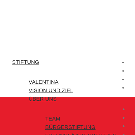
Stiftung Valentina
Kraft für kleine Helden
STIFTUNG
VALENTINA
VISION UND ZIEL
ÜBER UNS
TEAM
BÜRGERSTIFTUNG