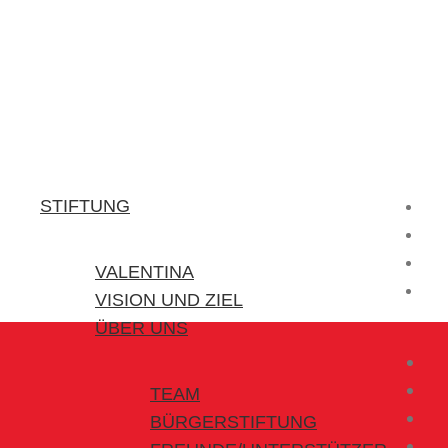
Stiftung Valentina
Kraft für kleine Helden
STIFTUNG
VALENTINA
VISION UND ZIEL
ÜBER UNS
TEAM
BÜRGERSTIFTUNG