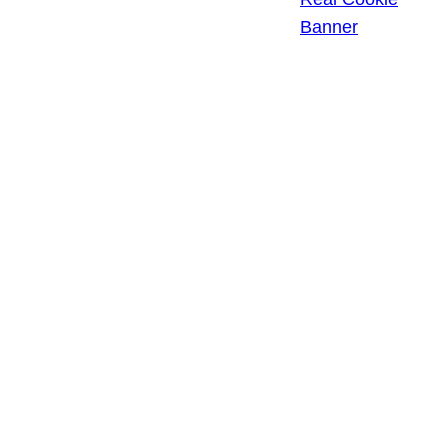
EINSTELLUNGEN
Banner
EINWILLIGUNGEN
WIDERRUFEN