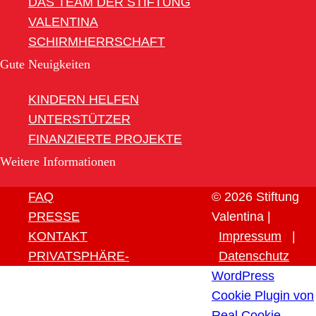
DAS TEAM DER STIFTUNG
VALENTINA
SCHIRMHERRSCHAFT
Gute Neuigkeiten
KINDERN HELFEN
UNTERSTÜTZER
FINANZIERTE PROJEKTE
Weitere Informationen
FAQ
© 2026 Stiftung
PRESSE
Valentina |
KONTAKT
Impressum
|
PRIVATSPHÄRE-
Datenschutz
EINSTELLUNGEN ÄNDERN
WordPress
HISTORIE DER
Cookie Plugin von
PRIVATSPHÄRE-
Real Cookie