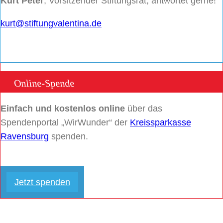
Kurt Peter
, Vorsitzender Stiftungsrat, antwortet gerne!
kurt@stiftungvalentina.de
Online-Spende
Einfach und kostenlos online
über das
Spendenportal „WirWunder“ der
Kreissparkasse
Ravensburg
spenden.
Jetzt spenden