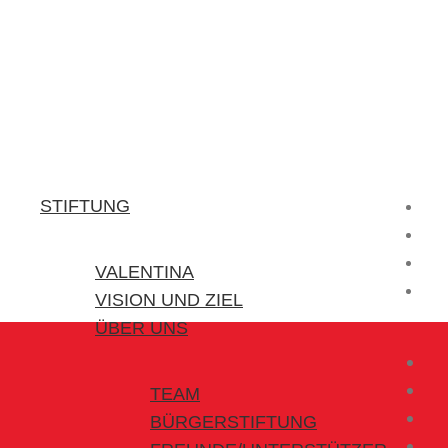
Stiftung Valentina
Kraft für kleine Helden
STIFTUNG
VALENTINA
VISION UND ZIEL
ÜBER UNS
TEAM
BÜRGERSTIFTUNG