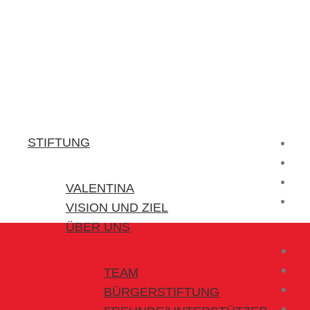
Stiftung Valentina
Kraft für kleine Helden
STIFTUNG
VALENTINA
VISION UND ZIEL
ÜBER UNS
TEAM
BÜRGERSTIFTUNG