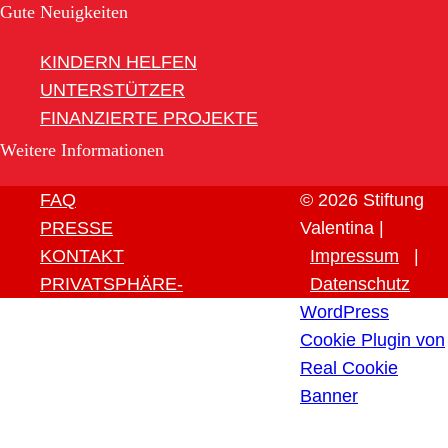
Gute Neuigkeiten
KINDERN HELFEN
UNTERSTÜTZER
FINANZIERTE PROJEKTE
Weitere Informationen
FAQ
© 2026 Stiftung
PRESSE
Valentina |
KONTAKT
Impressum
|
PRIVATSPHÄRE-
Datenschutz
EINSTELLUNGEN ÄNDERN
WordPress
HISTORIE DER
Cookie Plugin von
PRIVATSPHÄRE-
Real Cookie
EINSTELLUNGEN
Banner
EINWILLIGUNGEN