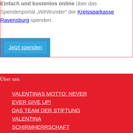
Einfach und kostenlos online
über das
Spendenportal „WirWunder“ der
Kreissparkasse
Ravensburg
spenden.
Jetzt spenden
Über uns
VALENTINAS MOTTO: NEVER
EVER GIVE UP!
DAS TEAM DER STIFTUNG
VALENTINA
SCHIRMHERRSCHAFT