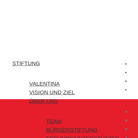
Stiftung Valentina
Kraft für kleine Helden
STIFTUNG
VALENTINA
VISION UND ZIEL
ÜBER UNS
TEAM
BÜRGERSTIFTUNG