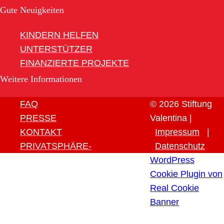
Gute Neuigkeiten
KINDERN HELFEN
UNTERSTÜTZER
FINANZIERTE PROJEKTE
Weitere Informationen
FAQ
© 2026 Stiftung
PRESSE
Valentina |
KONTAKT
Impressum
|
PRIVATSPHÄRE-
Datenschutz
EINSTELLUNGEN ÄNDERN
WordPress
HISTORIE DER
Cookie Plugin von
PRIVATSPHÄRE-
Real Cookie
EINSTELLUNGEN
Banner
EINWILLIGUNGEN