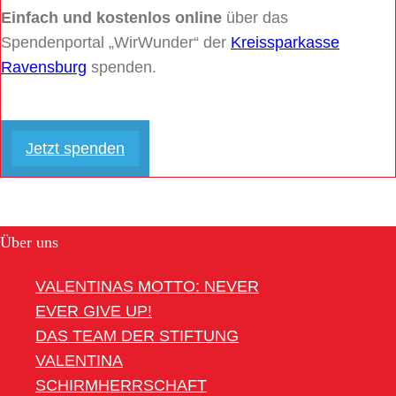
Einfach und kostenlos online
über das
Spendenportal „WirWunder“ der
Kreissparkasse
Ravensburg
spenden.
Jetzt spenden
Über uns
VALENTINAS MOTTO: NEVER
EVER GIVE UP!
DAS TEAM DER STIFTUNG
VALENTINA
SCHIRMHERRSCHAFT