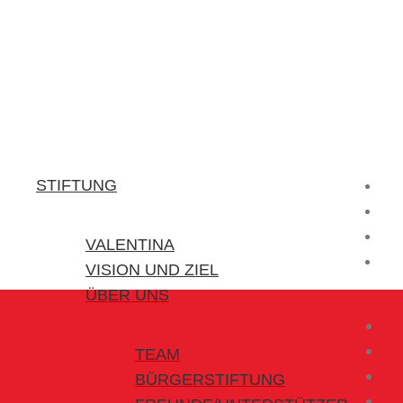
Stiftung Valentina
Kraft für kleine Helden
STIFTUNG
VALENTINA
VISION UND ZIEL
ÜBER UNS
TEAM
BÜRGERSTIFTUNG