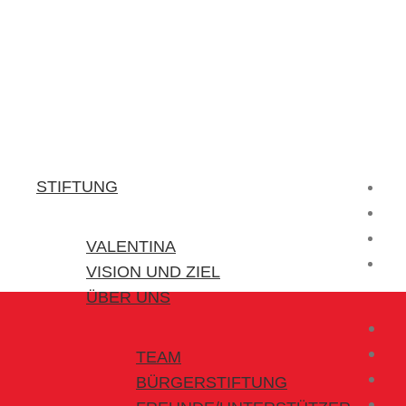
Stiftung Valentina
Kraft für kleine Helden
STIFTUNG
VALENTINA
VISION UND ZIEL
ÜBER UNS
TEAM
BÜRGERSTIFTUNG