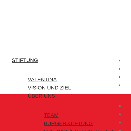
Stiftung Valentina
Kraft für kleine Helden
STIFTUNG
VALENTINA
VISION UND ZIEL
ÜBER UNS
TEAM
BÜRGERSTIFTUNG