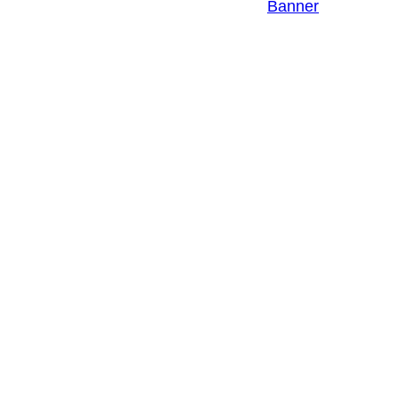
EINSTELLUNGEN
Banner
EINWILLIGUNGEN
WIDERRUFEN