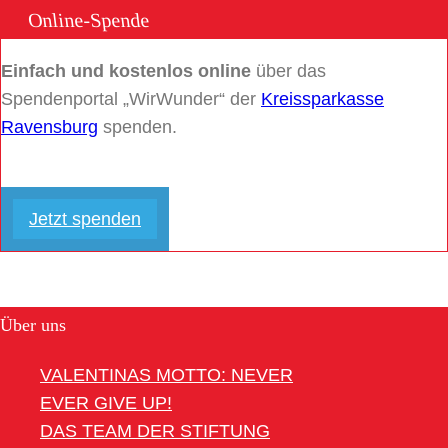
Online-Spende
Einfach und kostenlos online
über das
Spendenportal „WirWunder“ der
Kreissparkasse
Ravensburg
spenden.
Jetzt spenden
Über uns
VALENTINAS MOTTO: NEVER
EVER GIVE UP!
DAS TEAM DER STIFTUNG