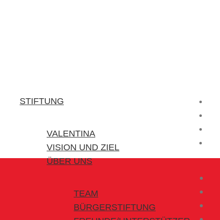
Stiftung Valentina
Kraft für kleine Helden
STIFTUNG
VALENTINA
VISION UND ZIEL
ÜBER UNS
TEAM
BÜRGERSTIFTUNG