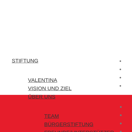
Stiftung Valentina
Kraft für kleine Helden
STIFTUNG
VALENTINA
VISION UND ZIEL
ÜBER UNS
TEAM
BÜRGERSTIFTUNG