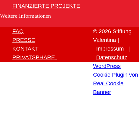
FINANZIERTE PROJEKTE
Weitere Informationen
FAQ
© 2026 Stiftung
PRESSE
Valentina |
KONTAKT
Impressum
|
PRIVATSPHÄRE-
Datenschutz
EINSTELLUNGEN ÄNDERN
WordPress
HISTORIE DER
Cookie Plugin von
PRIVATSPHÄRE-
Real Cookie
EINSTELLUNGEN
Banner
EINWILLIGUNGEN
WIDERRUFEN