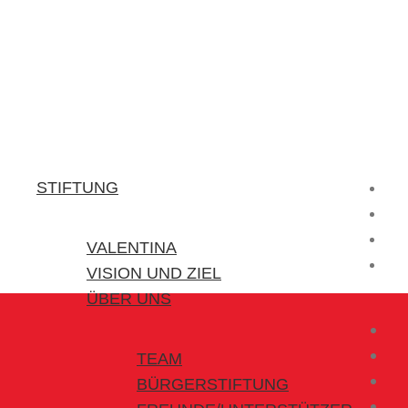
Stiftung Valentina
Kraft für kleine Helden
STIFTUNG
VALENTINA
VISION UND ZIEL
ÜBER UNS
TEAM
BÜRGERSTIFTUNG