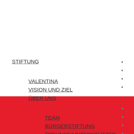
Stiftung Valentina
Kraft für kleine Helden
STIFTUNG
VALENTINA
VISION UND ZIEL
ÜBER UNS
TEAM
BÜRGERSTIFTUNG