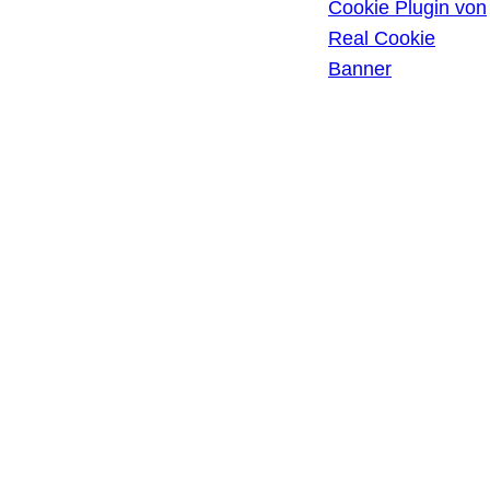
HISTORIE DER
Cookie Plugin von
PRIVATSPHÄRE-
Real Cookie
EINSTELLUNGEN
Banner
EINWILLIGUNGEN
WIDERRUFEN