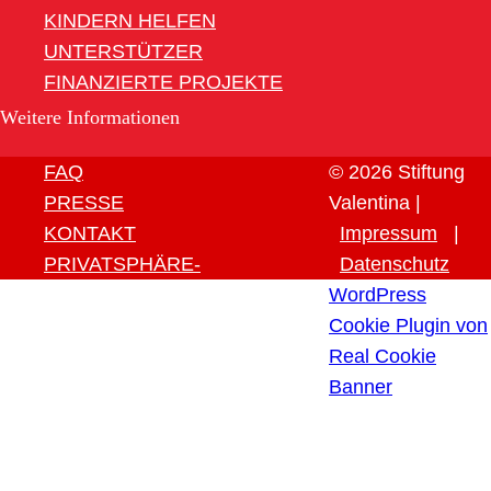
KINDERN HELFEN
UNTERSTÜTZER
FINANZIERTE PROJEKTE
Weitere Informationen
FAQ
© 2026 Stiftung
PRESSE
Valentina |
KONTAKT
Impressum
|
PRIVATSPHÄRE-
Datenschutz
EINSTELLUNGEN ÄNDERN
WordPress
HISTORIE DER
Cookie Plugin von
PRIVATSPHÄRE-
Real Cookie
EINSTELLUNGEN
Banner
EINWILLIGUNGEN
WIDERRUFEN