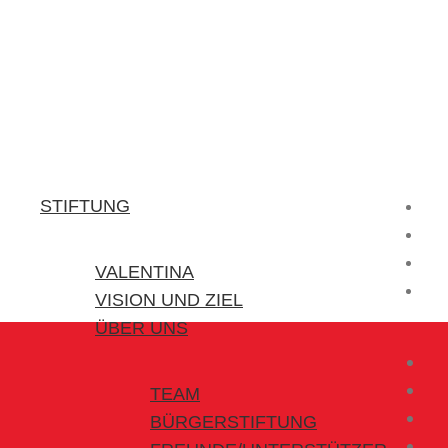
Stiftung Valentina
Kraft für kleine Helden
STIFTUNG
VALENTINA
VISION UND ZIEL
ÜBER UNS
TEAM
BÜRGERSTIFTUNG