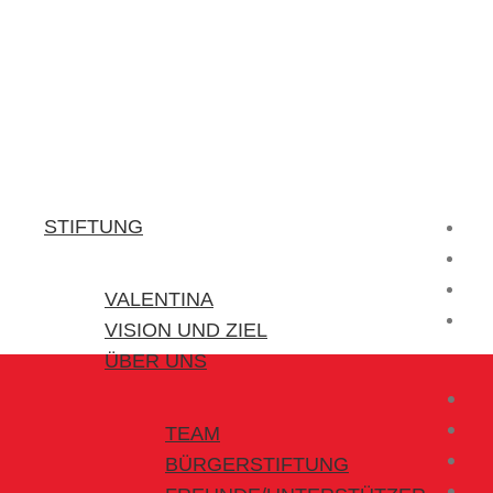
Stiftung Valentina
Kraft für kleine Helden
STIFTUNG
VALENTINA
VISION UND ZIEL
ÜBER UNS
TEAM
BÜRGERSTIFTUNG