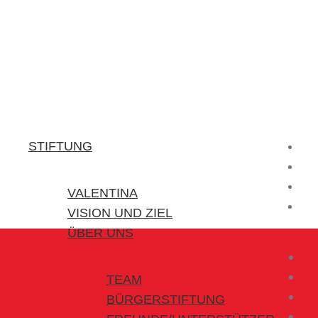
Stiftung Valentina
Kraft für kleine Helden
STIFTUNG
VALENTINA
VISION UND ZIEL
ÜBER UNS
TEAM
BÜRGERSTIFTUNG