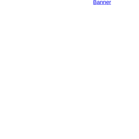
EINSTELLUNGEN
Banner
EINWILLIGUNGEN
WIDERRUFEN