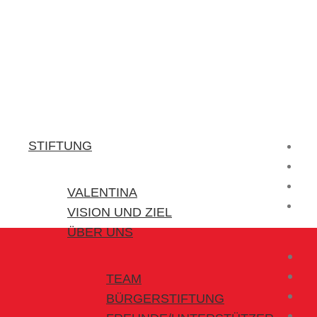
Stiftung Valentina
Kraft für kleine Helden
STIFTUNG
VALENTINA
VISION UND ZIEL
ÜBER UNS
TEAM
BÜRGERSTIFTUNG