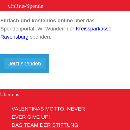
Online-Spende
Einfach und kostenlos online
über das
Spendenportal „WirWunder“ der
Kreissparkasse
Ravensburg
spenden.
Jetzt spenden
Über uns
VALENTINAS MOTTO: NEVER
EVER GIVE UP!
DAS TEAM DER STIFTUNG