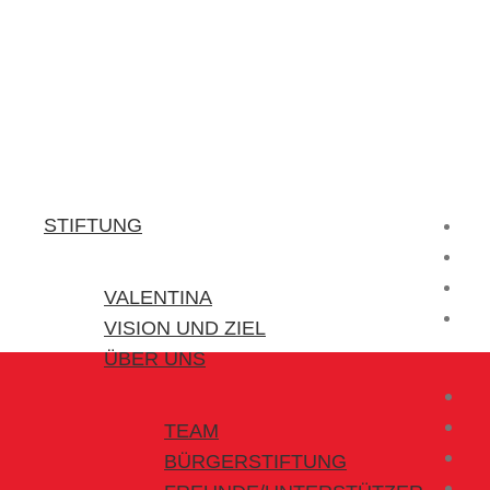
Stiftung Valentina
Kraft für kleine Helden
STIFTUNG
VALENTINA
VISION UND ZIEL
ÜBER UNS
TEAM
BÜRGERSTIFTUNG