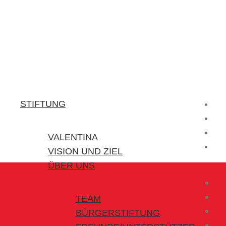
Stiftung Valentina
Kraft für kleine Helden
STIFTUNG
VALENTINA
VISION UND ZIEL
ÜBER UNS
TEAM
BÜRGERSTIFTUNG