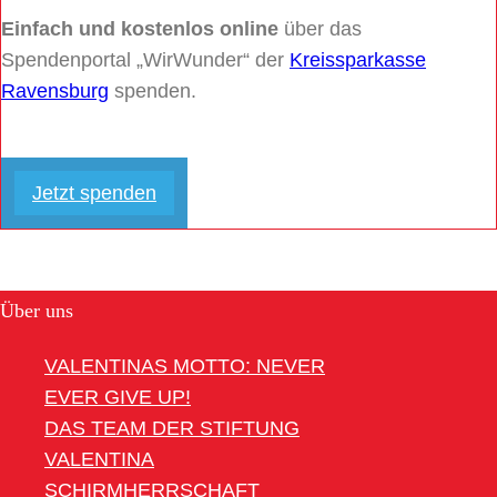
Einfach und kostenlos online
über das
Spendenportal „WirWunder“ der
Kreissparkasse
Ravensburg
spenden.
Jetzt spenden
Über uns
VALENTINAS MOTTO: NEVER
EVER GIVE UP!
DAS TEAM DER STIFTUNG
VALENTINA
SCHIRMHERRSCHAFT