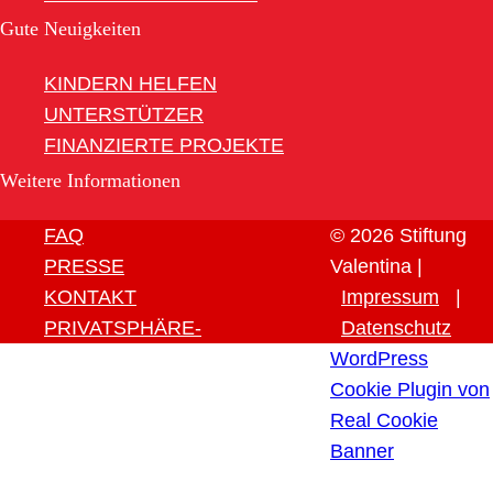
Gute Neuigkeiten
KINDERN HELFEN
UNTERSTÜTZER
FINANZIERTE PROJEKTE
Weitere Informationen
FAQ
© 2026 Stiftung
PRESSE
Valentina |
KONTAKT
Impressum
|
PRIVATSPHÄRE-
Datenschutz
EINSTELLUNGEN ÄNDERN
WordPress
HISTORIE DER
Cookie Plugin von
PRIVATSPHÄRE-
Real Cookie
EINSTELLUNGEN
Banner
EINWILLIGUNGEN