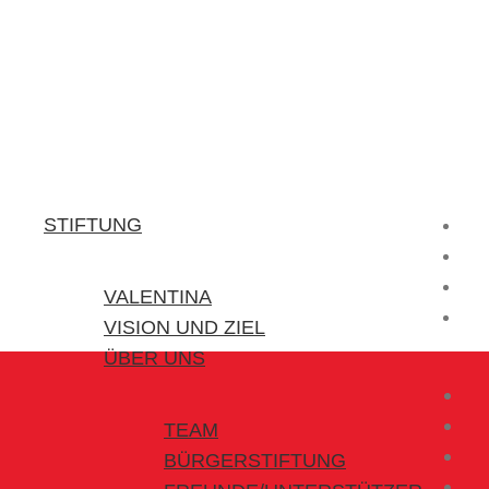
Stiftung Valentina
Kraft für kleine Helden
STIFTUNG
VALENTINA
VISION UND ZIEL
ÜBER UNS
TEAM
BÜRGERSTIFTUNG