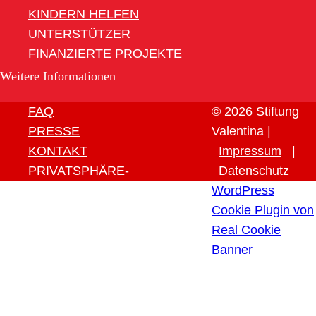
KINDERN HELFEN
UNTERSTÜTZER
FINANZIERTE PROJEKTE
Weitere Informationen
FAQ
© 2026 Stiftung
PRESSE
Valentina |
KONTAKT
Impressum
|
PRIVATSPHÄRE-
Datenschutz
EINSTELLUNGEN ÄNDERN
WordPress
HISTORIE DER
Cookie Plugin von
PRIVATSPHÄRE-
Real Cookie
EINSTELLUNGEN
Banner
EINWILLIGUNGEN
WIDERRUFEN