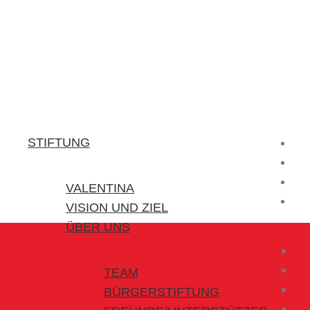
Stiftung Valentina
Kraft für kleine Helden
STIFTUNG
VALENTINA
VISION UND ZIEL
ÜBER UNS
TEAM
BÜRGERSTIFTUNG