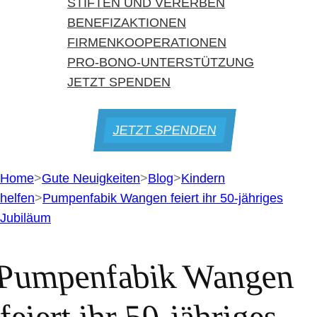
STIFTEN UND VERERBEN
BENEFIZAKTIONEN
FIRMENKOOPERATIONEN
PRO-BONO-UNTERSTÜTZUNG
JETZT SPENDEN
JETZT SPENDEN
Home
>
Gute Neuigkeiten
>
Blog
>
Kindern
helfen
>
Pumpenfabik Wangen feiert ihr 50-jähriges
Jubiläum
Pumpenfabik Wangen
feiert ihr 50-jähriges