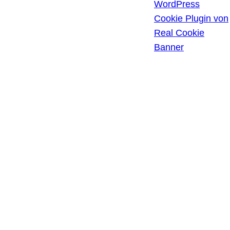
EINSTELLUNGEN ÄNDERN
WordPress
HISTORIE DER
Cookie Plugin von
PRIVATSPHÄRE-
Real Cookie
EINSTELLUNGEN
Banner
EINWILLIGUNGEN
WIDERRUFEN