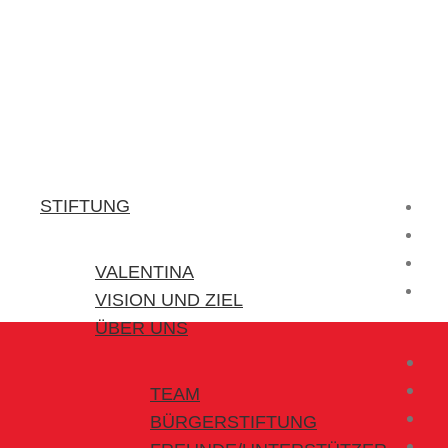
Stiftung Valentina
Kraft für kleine Helden
STIFTUNG
VALENTINA
VISION UND ZIEL
ÜBER UNS
TEAM
BÜRGERSTIFTUNG