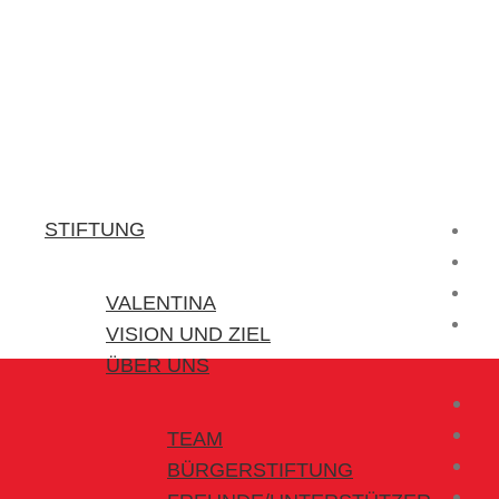
Stiftung Valentina
Kraft für kleine Helden
STIFTUNG
VALENTINA
VISION UND ZIEL
ÜBER UNS
TEAM
BÜRGERSTIFTUNG