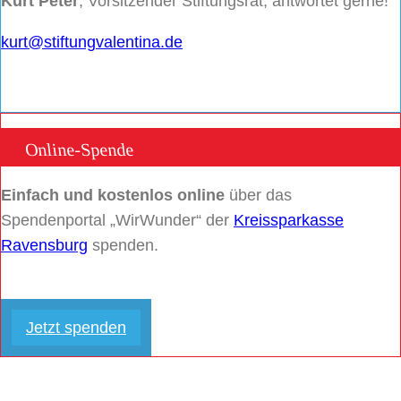
Kurt Peter
, Vorsitzender Stiftungsrat, antwortet gerne!
kurt@stiftungvalentina.de
Online-Spende
Einfach und kostenlos online
über das
Spendenportal „WirWunder“ der
Kreissparkasse
Ravensburg
spenden.
Jetzt spenden