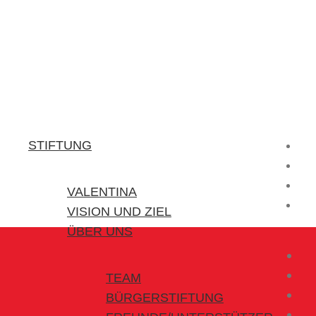
Stiftung Valentina
Kraft für kleine Helden
STIFTUNG
VALENTINA
VISION UND ZIEL
ÜBER UNS
TEAM
BÜRGERSTIFTUNG