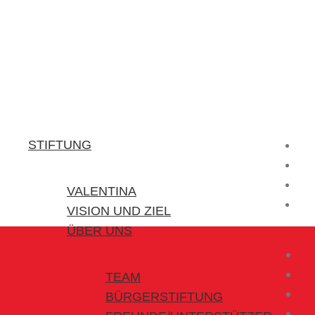
Stiftung Valentina
Kraft für kleine Helden
STIFTUNG
VALENTINA
VISION UND ZIEL
ÜBER UNS
TEAM
BÜRGERSTIFTUNG