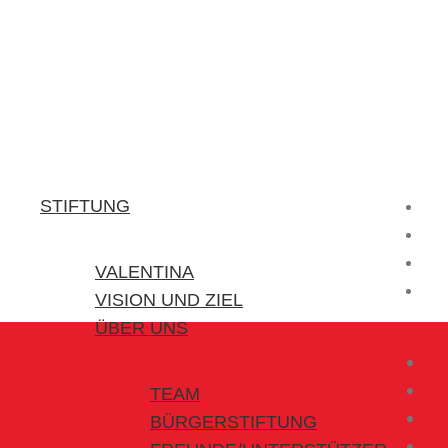
Stiftung Valentina
Kraft für kleine Helden
STIFTUNG
VALENTINA
VISION UND ZIEL
ÜBER UNS
TEAM
BÜRGERSTIFTUNG