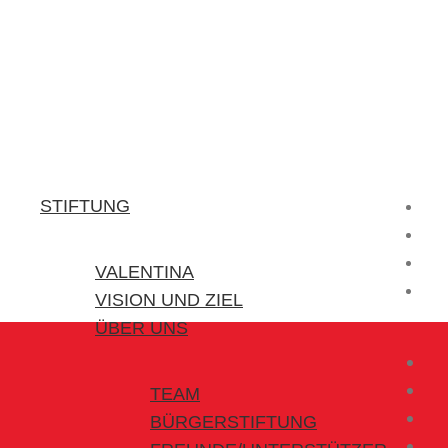
Stiftung Valentina
Kraft für kleine Helden
STIFTUNG
VALENTINA
VISION UND ZIEL
ÜBER UNS
TEAM
BÜRGERSTIFTUNG