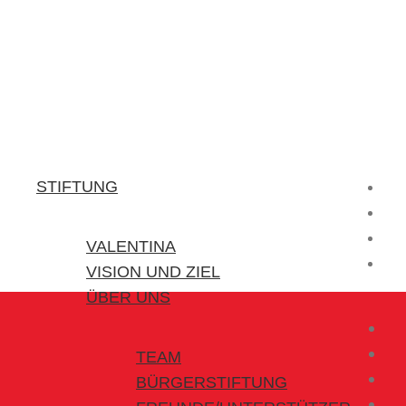
Stiftung Valentina
Kraft für kleine Helden
STIFTUNG
VALENTINA
VISION UND ZIEL
ÜBER UNS
TEAM
BÜRGERSTIFTUNG