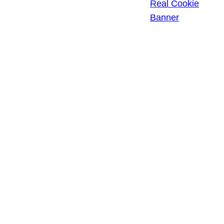
PRIVATSPHÄRE-
Real Cookie
EINSTELLUNGEN
Banner
EINWILLIGUNGEN
WIDERRUFEN