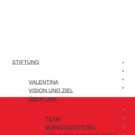
Stiftung Valentina
Kraft für kleine Helden
STIFTUNG
VALENTINA
VISION UND ZIEL
ÜBER UNS
TEAM
BÜRGERSTIFTUNG