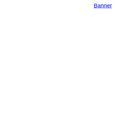
EINSTELLUNGEN
Banner
EINWILLIGUNGEN
WIDERRUFEN