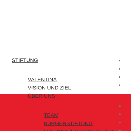
Stiftung Valentina
Kraft für kleine Helden
STIFTUNG
VALENTINA
VISION UND ZIEL
ÜBER UNS
TEAM
BÜRGERSTIFTUNG