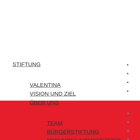
Stiftung Valentina
Kraft für kleine Helden
STIFTUNG
VALENTINA
VISION UND ZIEL
ÜBER UNS
TEAM
BÜRGERSTIFTUNG