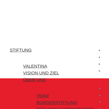
Stiftung Valentina
Kraft für kleine Helden
STIFTUNG
VALENTINA
VISION UND ZIEL
ÜBER UNS
TEAM
BÜRGERSTIFTUNG