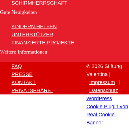
SCHIRMHERRSCHAFT
Gute Neuigkeiten
KINDERN HELFEN
UNTERSTÜTZER
FINANZIERTE PROJEKTE
Weitere Informationen
FAQ
© 2026 Stiftung
PRESSE
Valentina |
KONTAKT
Impressum
|
PRIVATSPHÄRE-
Datenschutz
EINSTELLUNGEN ÄNDERN
WordPress
HISTORIE DER
Cookie Plugin von
PRIVATSPHÄRE-
Real Cookie
EINSTELLUNGEN
Banner