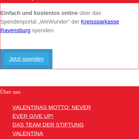
Einfach und kostenlos online
über das
Spendenportal „WirWunder“ der
Kreissparkasse
Ravensburg
spenden.
Jetzt spenden
Über uns
VALENTINAS MOTTO: NEVER
EVER GIVE UP!
DAS TEAM DER STIFTUNG
VALENTINA