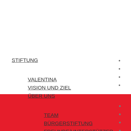
Stiftung Valentina
Kraft für kleine Helden
STIFTUNG
VALENTINA
VISION UND ZIEL
ÜBER UNS
TEAM
BÜRGERSTIFTUNG