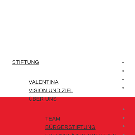
Stiftung Valentina
Kraft für kleine Helden
STIFTUNG
VALENTINA
VISION UND ZIEL
ÜBER UNS
TEAM
BÜRGERSTIFTUNG